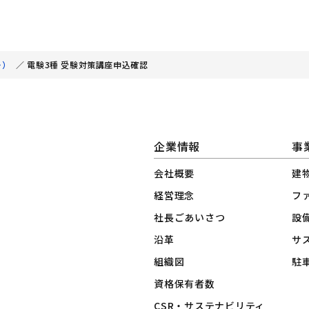
ー）
／
電験3種 受験対策講座申込確認
企業情報
事
会社概要
建
経営理念
フ
社長ごあいさつ
設
沿革
サ
組織図
駐
資格保有者数
CSR・サステナビリティ