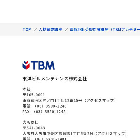
TOP
／
人材育成講座
／
電験3種 受験対策講座（TBMアカデミ
東洋ビルメンテナンス株式会社
本社
〒105-0001
東京都港区虎ノ門1丁目12番15号（
アクセスマップ
）
電話 :
（03）3580-1240
FAX :（03）3580-1248
大阪支社
〒541-0043
大阪府大阪市中央区高麗橋1丁目5番2号（
アクセスマップ
）
電話 :
（06）6201-1481