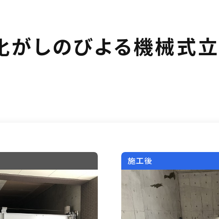
朽化がしのびよる機械式
施工後