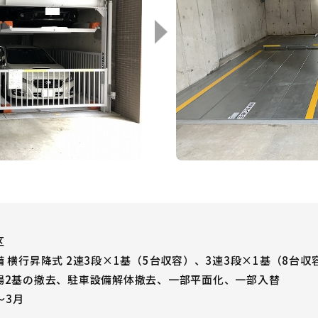
区
 横行昇降式 2連3段×1基（5台収容）、3連3段×1基（8台収
場2基の撤去、駐車設備解体撤去、一部平面化、一部入替
～3月