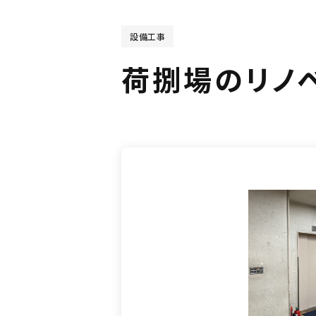
設備工事
荷捌場のリノ